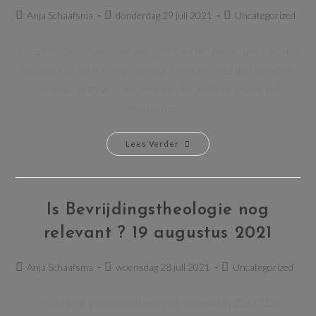
Anja Schaafsma
donderdag 29 juli 2021
Uncategorized
De Bevrijdingstheologie was groot in de ‘’ linkse’’ jaren zestig
en zeventig en is oorspronkelijk ontstaan in Latijns Amerika.
De beweging had toen een sterke uitstraling naar het
Westen en…
Lees Verder
Is Bevrijdingstheologie nog
relevant ? 19 augustus 2021
Anja Schaafsma
woensdag 28 juli 2021
Uncategorized
Is de bevrijdingstheologie nog relevant in 2021 ? De