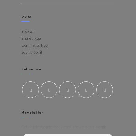
Meta
Inloggen
Entries
RSS
Comments
RSS
Sophia Spirit
Follow Me
Newsletter
Get all latest content delivered a few times a month.