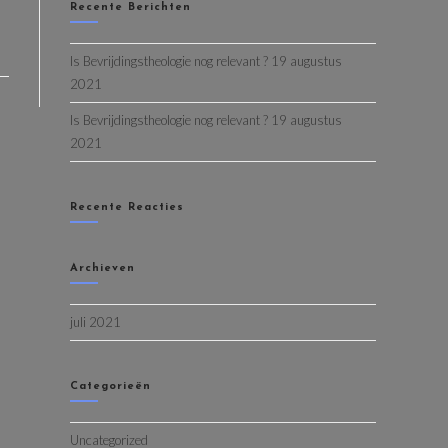
Recente Berichten
Is Bevrijdingstheologie nog relevant ? 19 augustus
2021
Is Bevrijdingstheologie nog relevant ? 19 augustus
2021
Recente Reacties
Archieven
juli 2021
Categorieën
Uncategorized