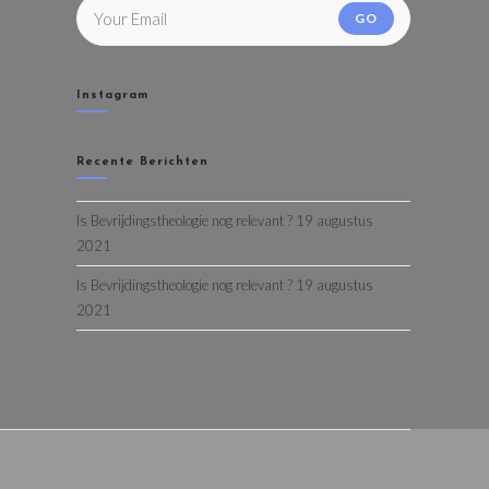
GO
Instagram
Recente Berichten
Is Bevrijdingstheologie nog relevant ? 19 augustus
2021
Is Bevrijdingstheologie nog relevant ? 19 augustus
2021