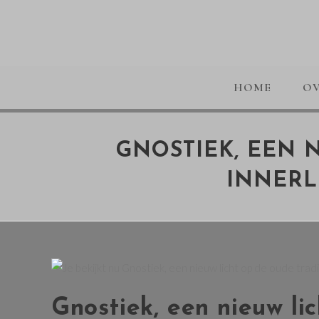
HOME
OV
GNOSTIEK, EEN 
INNERL
Gnostiek, een nieuw li